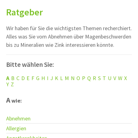
Ratgeber
Wir haben für Sie die wichtigsten Themen recherchiert.
Alles was Sie vom Abnehmen über Magenbeschwerden
bis zu Mineralien wie Zink interessieren könnte.
Bitte wählen Sie:
A
B
C
D
E
F
G
H
I
J
K
L
M
N
O
P
Q
R
S
T
U
V
W
X
Y
Z
A
wie:
Abnehmen
Allergien