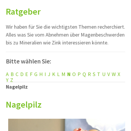
Ratgeber
Wir haben für Sie die wichtigsten Themen recherchiert.
Alles was Sie vom Abnehmen über Magenbeschwerden
bis zu Mineralien wie Zink interessieren könnte.
Bitte wählen Sie:
A
B
C
D
E
F
G
H
I
J
K
L
M
N
O
P
Q
R
S
T
U
V
W
X
Y
Z
Nagelpilz
Nagelpilz