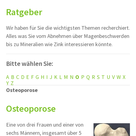
Ratgeber
Wir haben für Sie die wichtigsten Themen recherchiert.
Alles was Sie vom Abnehmen über Magenbeschwerden
bis zu Mineralien wie Zink interessieren könnte.
Bitte wählen Sie:
A
B
C
D
E
F
G
H
I
J
K
L
M
N
O
P
Q
R
S
T
U
V
W
X
Y
Z
Osteoporose
Osteoporose
Eine von drei Frauen und einer von
sechs Männern, insgesamt über 5