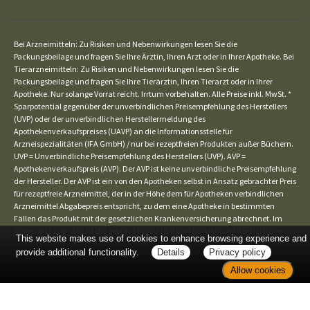
Bei Arzneimitteln: Zu Risiken und Nebenwirkungen lesen Sie die
Packungsbeilage und fragen Sie Ihre Ärztin, Ihren Arzt oder in Ihrer Apotheke. Bei
Tierarzneimitteln: Zu Risiken und Nebenwirkungen lesen Sie die
Packungsbeilage und fragen Sie Ihre Tierärztin, Ihren Tierarzt oder in Ihrer
Apotheke. Nur solange Vorrat reicht. Irrtum vorbehalten. Alle Preise inkl. MwSt. *
Sparpotential gegenüber der unverbindlichen Preisempfehlung des Herstellers
(UVP) oder der unverbindlichen Herstellermeldung des
Apothekenverkaufspreises (UAVP) an die Informationsstelle für
Arzneispezialitäten (IFA GmbH) / nur bei rezeptfreien Produkten außer Büchern.
UVP = Unverbindliche Preisempfehlung des Herstellers (UVP). AVP =
Apothekenverkaufspreis (AVP). Der AVP ist keine unverbindliche Preisempfehlung
der Hersteller. Der AVP ist ein von den Apotheken selbst in Ansatz gebrachter Preis
für rezeptfreie Arzneimittel, der in der Höhe dem für Apotheken verbindlichen
Arzneimittel Abgabepreis entspricht, zu dem eine Apotheke in bestimmten
Fällen das Produkt mit der gesetzlichen Krankenversicherung abrechnet. Im
Gegensatz zum AVP ist die gebräuchliche UVP eine Empfehlung der Hersteller.
This website makes use of cookies to enhance browsing experience and
provide additional functionality.
Details
Privacy policy
Allow cookies