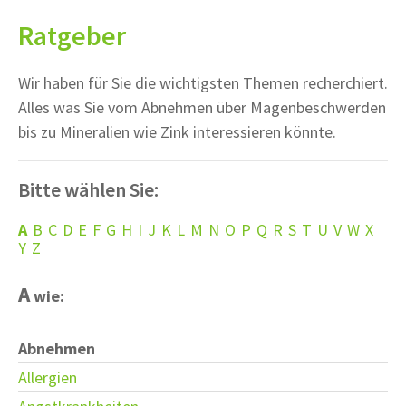
Ratgeber
Wir haben für Sie die wichtigsten Themen recherchiert.
Alles was Sie vom Abnehmen über Magenbeschwerden
bis zu Mineralien wie Zink interessieren könnte.
Bitte wählen Sie:
A
B
C
D
E
F
G
H
I
J
K
L
M
N
O
P
Q
R
S
T
U
V
W
X
Y
Z
A
wie:
Abnehmen
Allergien