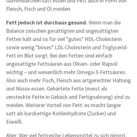
Gummibärchen satt essen und Fett auch in Form von
Fleisch, Fisch und Öl meiden.
Fett jedoch ist durchaus gesund.
Wenn man die
Balance zwischen gesättigten und ungesättigten
Fetten hält und so für viel "gutes" HDL-Cholesterin
sowie wenig "böses" LDL-Cholesterin und Triglycerid-
Fett im Blut sorgt. Bei den Fetten sind einfach
ungesättigte Fettsäuren aus Oliven- oder Rapsöl
wichtig – und wesentlich mehr Omega-3-Fettsäuren.
Also auch mehr Fisch, Fleisch aus artgerechter Haltung
und Nüsse essen. Gehärtete Fette (meist als
versteckte Fette in Gebäck und Fertignahrung) sind zu
meiden. Weiterer Vorteil von Fett: es macht länger
satt als kurzkettige Kohlenhydrate (Zucker) und
Eiweiß.
Aber: Wer viel fettreiche Lebensmittel zu sich nimmt,