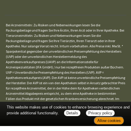
Bei Arzneimitteln: Zu Risiken und Nebenwirkungen lesen Sie die
Packungsbeilage und fragen Sie Ihre Ärztin, Ihren Arzt oder in Ihrer Apotheke. Bei
Tierarzneimitteln: Zu Risiken und Nebenwirkungen lesen Sie die
Packungsbeilage und fragen Sie Ihre Tierärztin, Ihren Tierarzt oder in Ihrer
Apotheke. Nur solange Vorrat reicht. Irrtum vorbehalten. Alle Preise inkl. MwSt. *
Sparpotential gegenüber der unverbindlichen Preisempfehlung des Herstellers
(UVP) oder der unverbindlichen Herstellermeldung des
Apothekenverkaufspreises (UAVP) an die Informationsstelle für
Arzneispezialitäten (IFA GmbH) / nur bei rezeptfreien Produkten außer Büchern.
UVP = Unverbindliche Preisempfehlung des Herstellers (UVP). AVP =
Apothekenverkaufspreis (AVP). Der AVP ist keine unverbindliche Preisempfehlung
der Hersteller. Der AVP ist ein von den Apotheken selbst in Ansatz gebrachter Preis
für rezeptfreie Arzneimittel, der in der Höhe dem für Apotheken verbindlichen
Arzneimittel Abgabepreis entspricht, zu dem eine Apotheke in bestimmten
Fällen das Produkt mit der gesetzlichen Krankenversicherung abrechnet. Im
Gegensatz zum AVP ist die gebräuchliche UVP eine Empfehlung der Hersteller.
This website makes use of cookies to enhance browsing experience and
provide additional functionality.
Details
Privacy policy
Allow cookies