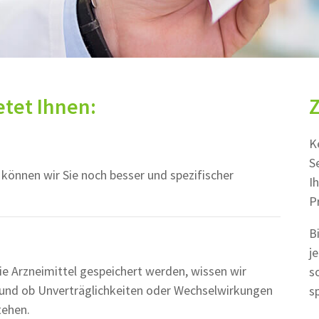
etet Ihnen:
Z
K
S
n können wir Sie noch besser und spezifischer
I
P
B
j
ie Arzneimittel gespeichert werden, wissen wir
s
und ob Unverträglichkeiten oder Wechselwirkungen
s
tehen.