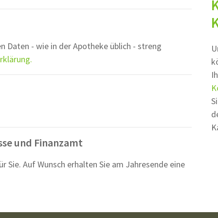
K
n Daten - wie in der Apotheke üblich - streng
U
rklärung.
k
I
K
S
d
K
sse und Finanzamt
ür Sie. Auf Wunsch erhalten Sie am Jahresende eine