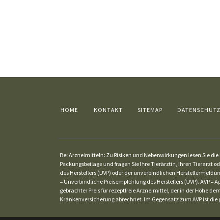
HOME
KONTAKT
SITEMAP
DATENSCHUT
Bei Arzneimitteln: Zu Risiken und Nebenwirkungen lesen Sie die P
Packungsbeilage und fragen Sie Ihre Tierärztin, Ihren Tierarzt od
des Herstellers (UVP) oder der unverbindlichen Herstellermeldun
= Unverbindliche Preisempfehlung des Herstellers (UVP). AVP = Ap
gebrachter Preis für rezeptfreie Arzneimittel, der in der Höhe 
Krankenversicherung abrechnet. Im Gegensatz zum AVP ist die g