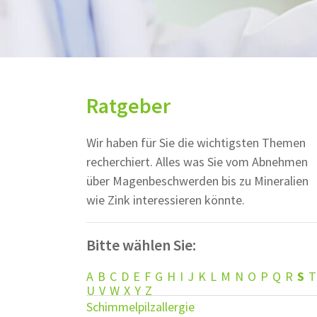
Ratgeber
Wir haben für Sie die wichtigsten Themen
recherchiert. Alles was Sie vom Abnehmen
über Magenbeschwerden bis zu Mineralien
wie Zink interessieren könnte.
Bitte wählen Sie:
A
B
C
D
E
F
G
H
I
J
K
L
M
N
O
P
Q
R
S
T
U
V
W
X
Y
Z
Schimmelpilzallergie