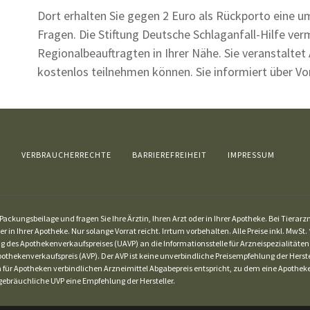
Dort erhalten Sie gegen 2 Euro als Rückporto eine u
Fragen. Die Stiftung Deutsche Schlaganfall-Hilfe v
Regionalbeauftragten in Ihrer Nähe. Sie veranstaltet
kostenlos teilnehmen können. Sie informiert über V
Z
VERBRAUCHERRECHTE
BARRIEREFREIHEIT
IMPRESSUM
ackungsbeilage und fragen Sie Ihre Ärztin, Ihren Arzt oder in Ihrer Apotheke. Bei Tierar
er in Ihrer Apotheke. Nur solange Vorrat reicht. Irrtum vorbehalten. Alle Preise inkl. Mw
g des Apothekenverkaufspreises (UAVP) an die Informationsstelle für Arzneispezialitäten
othekenverkaufspreis (AVP). Der AVP ist keine unverbindliche Preisempfehlung der Herstel
dem für Apotheken verbindlichen Arzneimittel Abgabepreis entspricht, zu dem eine Apothe
ebräuchliche UVP eine Empfehlung der Hersteller.