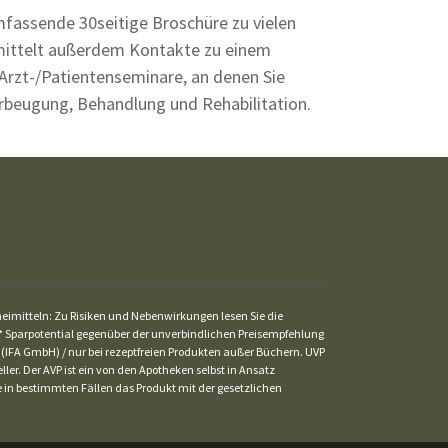
mfassende 30seitige Broschüre zu vielen
ermittelt außerdem Kontakte zu einem
 Arzt-/Patientenseminare, an denen Sie
orbeugung, Behandlung und Rehabilitation.
zneimitteln: Zu Risiken und Nebenwirkungen lesen Sie die
St. * Sparpotential gegenüber der unverbindlichen Preisempfehlung
 (IFA GmbH) / nur bei rezeptfreien Produkten außer Büchern. UVP
ler. Der AVP ist ein von den Apotheken selbst in Ansatz
ke in bestimmten Fällen das Produkt mit der gesetzlichen