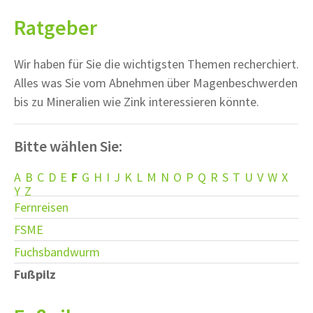
Ratgeber
Wir haben für Sie die wichtigsten Themen recherchiert.
Alles was Sie vom Abnehmen über Magenbeschwerden
bis zu Mineralien wie Zink interessieren könnte.
Bitte wählen Sie:
A
B
C
D
E
F
G
H
I
J
K
L
M
N
O
P
Q
R
S
T
U
V
W
X
Y
Z
Fernreisen
FSME
Fuchsbandwurm
Fußpilz