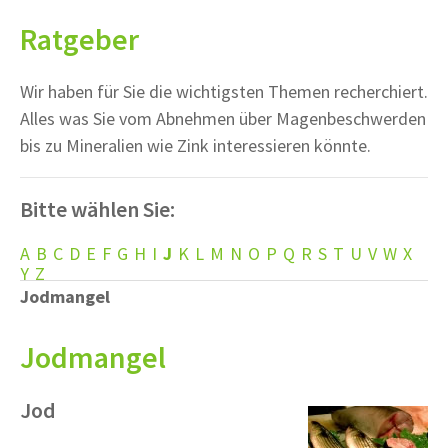
Ratgeber
Wir haben für Sie die wichtigsten Themen recherchiert.
Alles was Sie vom Abnehmen über Magenbeschwerden
bis zu Mineralien wie Zink interessieren könnte.
Bitte wählen Sie:
A
B
C
D
E
F
G
H
I
J
K
L
M
N
O
P
Q
R
S
T
U
V
W
X
Y
Z
Jodmangel
Jodmangel
Jod