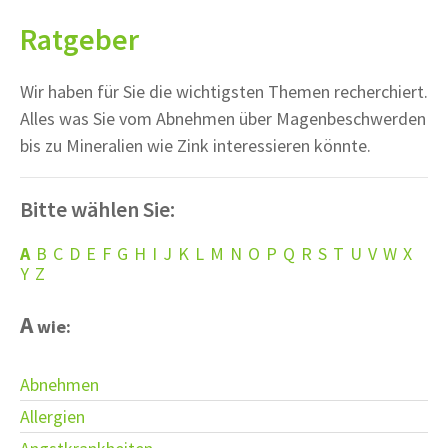
Ratgeber
Wir haben für Sie die wichtigsten Themen recherchiert.
Alles was Sie vom Abnehmen über Magenbeschwerden
bis zu Mineralien wie Zink interessieren könnte.
Bitte wählen Sie:
A
B
C
D
E
F
G
H
I
J
K
L
M
N
O
P
Q
R
S
T
U
V
W
X
Y
Z
A
wie:
Abnehmen
Allergien