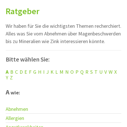
Ratgeber
Wir haben für Sie die wichtigsten Themen recherchiert.
Alles was Sie vom Abnehmen über Magenbeschwerden
bis zu Mineralien wie Zink interessieren könnte.
Bitte wählen Sie:
A
B
C
D
E
F
G
H
I
J
K
L
M
N
O
P
Q
R
S
T
U
V
W
X
Y
Z
A
wie:
Abnehmen
Allergien