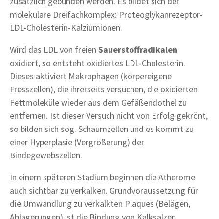
zusätzlich gebunden werden. Es bildet sich der
molekulare Dreifachkomplex: Proteoglykanrezeptor-
LDL-Cholesterin-Kalziumionen.
Wird das LDL von freien
Sauerstoffradikalen
oxidiert, so entsteht oxidiertes LDL-Cholesterin.
Dieses aktiviert Makrophagen (körpereigene
Fresszellen), die ihrerseits versuchen, die oxidierten
Fettmoleküle wieder aus dem Gefäßendothel zu
entfernen. Ist dieser Versuch nicht von Erfolg gekrönt,
so bilden sich sog. Schaumzellen und es kommt zu
einer Hyperplasie (Vergrößerung) der
Bindegewebszellen.
In einem späteren Stadium beginnen die Atherome
auch sichtbar zu verkalken. Grundvoraussetzung für
die Umwandlung zu verkalkten Plaques (Belägen,
Ablagerungen) ist die Bindung von Kalksalzen