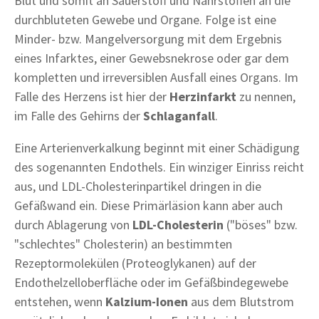
Blut und somit an Sauerstoff und Nährstoffen an die
durchbluteten Gewebe und Organe. Folge ist eine
Minder- bzw. Mangelversorgung mit dem Ergebnis
eines Infarktes, einer Gewebsnekrose oder gar dem
kompletten und irreversiblen Ausfall eines Organs. Im
Falle des Herzens ist hier der
Herzinfarkt
zu nennen,
im Falle des Gehirns der
Schlaganfall
.
Eine Arterienverkalkung beginnt mit einer Schädigung
des sogenannten Endothels. Ein winziger Einriss reicht
aus, und LDL-Cholesterinpartikel dringen in die
Gefäßwand ein. Diese Primärläsion kann aber auch
durch Ablagerung von
LDL-Cholesterin
("böses" bzw.
"schlechtes" Cholesterin) an bestimmten
Rezeptormolekülen (Proteoglykanen) auf der
Endothelzelloberfläche oder im Gefäßbindegewebe
entstehen, wenn
Kalzium-Ionen
aus dem Blutstrom