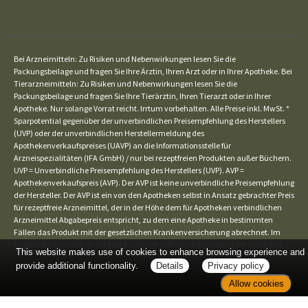
Bei Arzneimitteln: Zu Risiken und Nebenwirkungen lesen Sie die
Packungsbeilage und fragen Sie Ihre Ärztin, Ihren Arzt oder in Ihrer Apotheke. Bei
Tierarzneimitteln: Zu Risiken und Nebenwirkungen lesen Sie die
Packungsbeilage und fragen Sie Ihre Tierärztin, Ihren Tierarzt oder in Ihrer
Apotheke. Nur solange Vorrat reicht. Irrtum vorbehalten. Alle Preise inkl. MwSt. *
Sparpotential gegenüber der unverbindlichen Preisempfehlung des Herstellers
(UVP) oder der unverbindlichen Herstellermeldung des
Apothekenverkaufspreises (UAVP) an die Informationsstelle für
Arzneispezialitäten (IFA GmbH) / nur bei rezeptfreien Produkten außer Büchern.
UVP = Unverbindliche Preisempfehlung des Herstellers (UVP). AVP =
Apothekenverkaufspreis (AVP). Der AVP ist keine unverbindliche Preisempfehlung
der Hersteller. Der AVP ist ein von den Apotheken selbst in Ansatz gebrachter Preis
für rezeptfreie Arzneimittel, der in der Höhe dem für Apotheken verbindlichen
Arzneimittel Abgabepreis entspricht, zu dem eine Apotheke in bestimmten
Fällen das Produkt mit der gesetzlichen Krankenversicherung abrechnet. Im
Gegensatz zum AVP ist die gebräuchliche UVP eine Empfehlung der Hersteller.
This website makes use of cookies to enhance browsing experience and
provide additional functionality.
Details
Privacy policy
Allow cookies