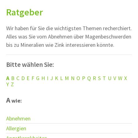
Ratgeber
Wir haben für Sie die wichtigsten Themen recherchiert.
Alles was Sie vom Abnehmen über Magenbeschwerden
bis zu Mineralien wie Zink interessieren könnte.
Bitte wählen Sie:
A
B
C
D
E
F
G
H
I
J
K
L
M
N
O
P
Q
R
S
T
U
V
W
X
Y
Z
A
wie:
Abnehmen
Allergien