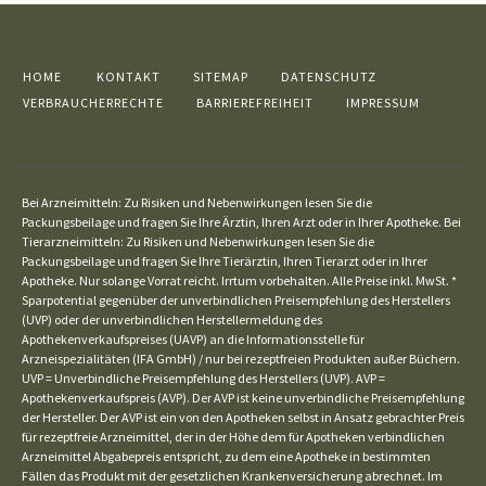
HOME
KONTAKT
SITEMAP
DATENSCHUTZ
VERBRAUCHERRECHTE
BARRIEREFREIHEIT
IMPRESSUM
Bei Arzneimitteln: Zu Risiken und Nebenwirkungen lesen Sie die
Packungsbeilage und fragen Sie Ihre Ärztin, Ihren Arzt oder in Ihrer Apotheke. Bei
Tierarzneimitteln: Zu Risiken und Nebenwirkungen lesen Sie die
Packungsbeilage und fragen Sie Ihre Tierärztin, Ihren Tierarzt oder in Ihrer
Apotheke. Nur solange Vorrat reicht. Irrtum vorbehalten. Alle Preise inkl. MwSt. *
Sparpotential gegenüber der unverbindlichen Preisempfehlung des Herstellers
(UVP) oder der unverbindlichen Herstellermeldung des
Apothekenverkaufspreises (UAVP) an die Informationsstelle für
Arzneispezialitäten (IFA GmbH) / nur bei rezeptfreien Produkten außer Büchern.
UVP = Unverbindliche Preisempfehlung des Herstellers (UVP). AVP =
Apothekenverkaufspreis (AVP). Der AVP ist keine unverbindliche Preisempfehlung
der Hersteller. Der AVP ist ein von den Apotheken selbst in Ansatz gebrachter Preis
für rezeptfreie Arzneimittel, der in der Höhe dem für Apotheken verbindlichen
Arzneimittel Abgabepreis entspricht, zu dem eine Apotheke in bestimmten
Fällen das Produkt mit der gesetzlichen Krankenversicherung abrechnet. Im