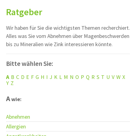
Ratgeber
Wir haben für Sie die wichtigsten Themen recherchiert.
Alles was Sie vom Abnehmen über Magenbeschwerden
bis zu Mineralien wie Zink interessieren könnte.
Bitte wählen Sie:
A
B
C
D
E
F
G
H
I
J
K
L
M
N
O
P
Q
R
S
T
U
V
W
X
Y
Z
A
wie:
Abnehmen
Allergien