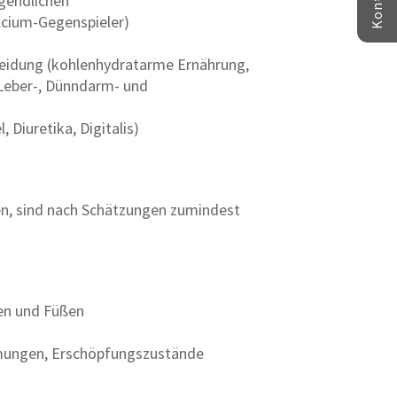
gendlichen
lcium-Gegenspieler)
heidung (kohlenhydratarme Ernährung,
 Leber-, Dünndarm- und
iuretika, Digitalis)
en, sind nach Schätzungen zumindest
den und Füßen
mungen, Erschöpfungszustände