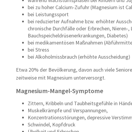
während Wachstumsphasen bei Kindern und Ju
bei zu hoher Calcium-Zufuhr (Magnesium ist Ca
bei Leistungssport
bei reduzierter Aufnahme bzw. erhöhter Aussc
chronische Durchfälle oder Erbrechen, Nieren-,
Bauchspeicheldrüsenerkrankungen, Diabetes)
bei medikamentösen Maßnahmen (Abführmittel, D
bei Stress
bei Alkoholmissbrauch (erhöhte Ausscheidung)
Etwa 20% der Bevölkerung, davon auch viele Senior
zeitweise mit Magnesium unterversorgt.
Magnesium-Mangel-Symptome
Zittern, Kribbeln und Taubheitsgefühle in Hän
Muskelkrämpfe und Verspannungen,
Konzentrationsstörungen, depressive Verstim
Schwindel, Kopfdruck
Übelkeit und Erbrechen