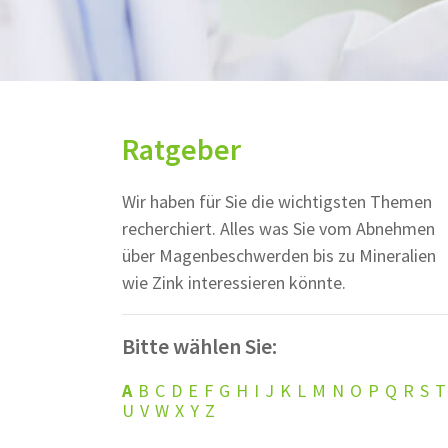
Ratgeber
Wir haben für Sie die wichtigsten Themen
recherchiert. Alles was Sie vom Abnehmen
über Magenbeschwerden bis zu Mineralien
wie Zink interessieren könnte.
Bitte wählen Sie:
A
B
C
D
E
F
G
H
I
J
K
L
M
N
O
P
Q
R
S
T
U
V
W
X
Y
Z