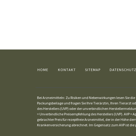
HOME
KONTAKT
SITEMAP
DATENSCHUT
Bei Arzneimitteln: Zu Risiken und Nebenwirkungen lesen Sie die P
Packungsbeilage und fragen Sie Ihre Tierärztin, Ihren Tierarzt od
des Herstellers (UVP) oder der unverbindlichen Herstellermeldun
= Unverbindliche Preisempfehlung des Herstellers (UVP). AVP = Ap
gebrachter Preis für rezeptfreie Arzneimittel, der in der Höhe 
Krankenversicherung abrechnet. Im Gegensatz zum AVP ist die g