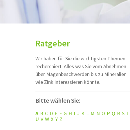
Ratgeber
Wir haben für Sie die wichtigsten Themen
recherchiert. Alles was Sie vom Abnehmen
über Magenbeschwerden bis zu Mineralien
wie Zink interessieren könnte.
Bitte wählen Sie:
A
B
C
D
E
F
G
H
I
J
K
L
M
N
O
P
Q
R
S
T
U
V
W
X
Y
Z