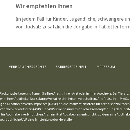
Wir empfehlen Ihnen
(in jedem Fall für Kinder, Jugendliche, schwangere 
von Jodsalz zusätzlich die Jodgabe in Tablettenform
Z
VERBRAUCHERRECHTE
BARRIEREFREIHEIT
IMPRESSUM
ackungsbeilage und fragen Sie Ihre Ärztin, Ihren Arzt oder in Ihrer Apotheke. Bei Tierar
er in Ihrer Apotheke. Nur solange Vorrat reicht. Irrtum vorbehalten. Alle Preise inkl. Mw
g des Apothekenverkaufspreises (UAVP) an die Informationsstelle für Arzneispezialitäten
othekenverkaufspreis (AVP). Der AVP ist keine unverbindliche Preisempfehlung der Herstel
dem für Apotheken verbindlichen Arzneimittel Abgabepreis entspricht, zu dem eine Apothe
ebräuchliche UVP eine Empfehlung der Hersteller.