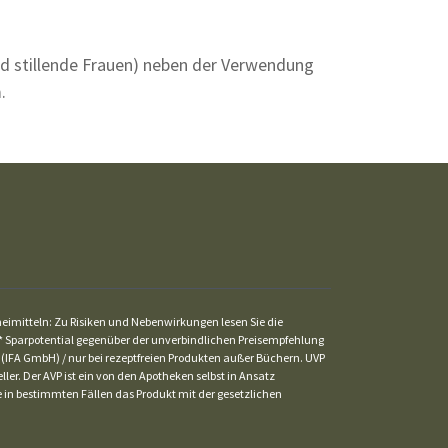
und stillende Frauen) neben der Verwendung
.
zneimitteln: Zu Risiken und Nebenwirkungen lesen Sie die
St. * Sparpotential gegenüber der unverbindlichen Preisempfehlung
 (IFA GmbH) / nur bei rezeptfreien Produkten außer Büchern. UVP
ler. Der AVP ist ein von den Apotheken selbst in Ansatz
ke in bestimmten Fällen das Produkt mit der gesetzlichen