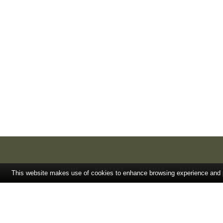
HOME
KONTAKT
SITEMAP
DATENSCHUT
This website makes use of cookies to enhance browsing experience and pr
Bei Arzneimitteln: Zu Risiken und Nebenwirkungen lesen Sie die P