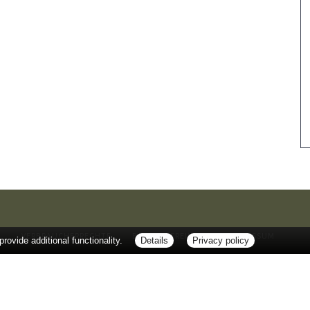
Z
VERBRAUCHERRECHTE
BARRIEREFREIHEIT
IMPRESSUM
ovide additional functionality.
Details
Privacy policy
ackungsbeilage und fragen Sie Ihre Ärztin, Ihren Arzt oder in Ihrer Apotheke. Bei Tierar